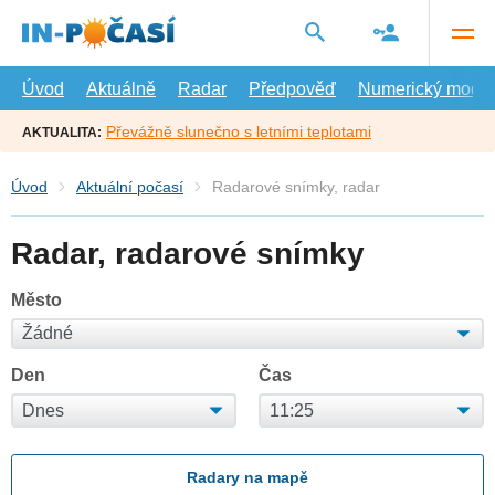
Přejít
na
hlavní
obsah
Úvod
Aktuálně
Radar
Předpověď
Numerický model
Převážně slunečno s letními teplotami
AKTUALITA:
Úvod
Aktuální počasí
Radarové snímky, radar
Radar, radarové snímky
Město
Den
Čas
Radary na mapě