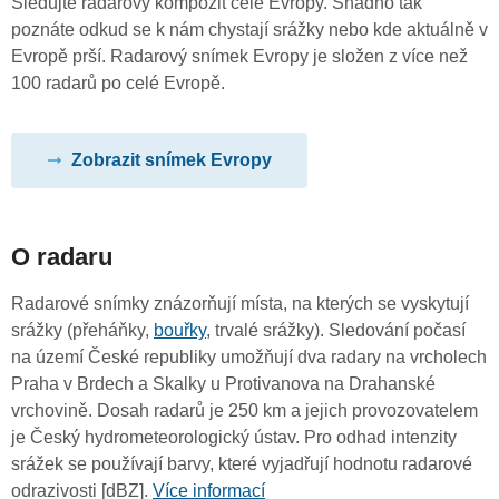
Sledujte radarový kompozit celé Evropy. Snadno tak
poznáte odkud se k nám chystají srážky nebo kde aktuálně v
Evropě prší. Radarový snímek Evropy je složen z více než
100 radarů po celé Evropě.
Zobrazit snímek Evropy
O radaru
Radarové snímky znázorňují místa, na kterých se vyskytují
srážky (přeháňky,
bouřky
, trvalé srážky). Sledování počasí
na území České republiky umožňují dva radary na vrcholech
Praha v Brdech a Skalky u Protivanova na Drahanské
vrchovině. Dosah radarů je 250 km a jejich provozovatelem
je Český hydrometeorologický ústav. Pro odhad intenzity
srážek se používají barvy, které vyjadřují hodnotu radarové
odrazivosti [dBZ].
Více informací