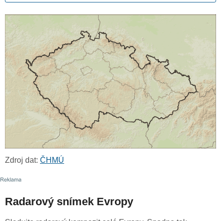
Zdroj dat:
ČHMÚ
Radarový snímek Evropy