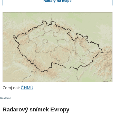
Radary na mapě
Zdroj dat:
ČHMÚ
Radarový snímek Evropy