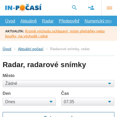
Přejít
na
hlavní
obsah
Úvod
Aktuálně
Radar
Předpověď
Numerický model
Kromě východu ochlazení, místy přeháňky nebo
AKTUALITA:
bouřky, na východě i silné
Úvod
Aktuální počasí
Radarové snímky, radar
Radar, radarové snímky
Město
Den
Čas