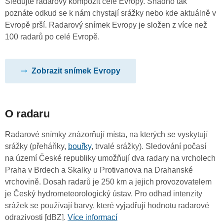
Sledujte radarový kompozit celé Evropy. Snadno tak
poznáte odkud se k nám chystají srážky nebo kde aktuálně v
Evropě prší. Radarový snímek Evropy je složen z více než
100 radarů po celé Evropě.
Zobrazit snímek Evropy
O radaru
Radarové snímky znázorňují místa, na kterých se vyskytují
srážky (přeháňky,
bouřky
, trvalé srážky). Sledování počasí
na území České republiky umožňují dva radary na vrcholech
Praha v Brdech a Skalky u Protivanova na Drahanské
vrchovině. Dosah radarů je 250 km a jejich provozovatelem
je Český hydrometeorologický ústav. Pro odhad intenzity
srážek se používají barvy, které vyjadřují hodnotu radarové
odrazivosti [dBZ].
Více informací