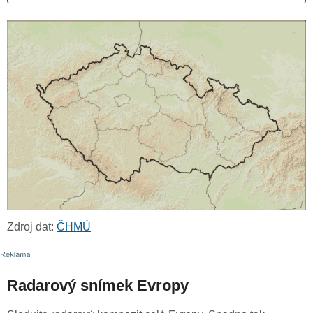
Zdroj dat:
ČHMÚ
Radarový snímek Evropy