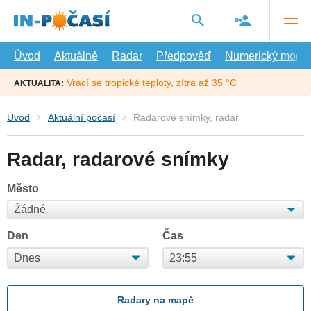
Přejít
na
hlavní
obsah
Úvod
Aktuálně
Radar
Předpověď
Numerický model
Vrací se tropické teploty, zítra až 35 °C
AKTUALITA:
Úvod
Aktuální počasí
Radarové snímky, radar
Radar, radarové snímky
Město
Den
Čas
Radary na mapě