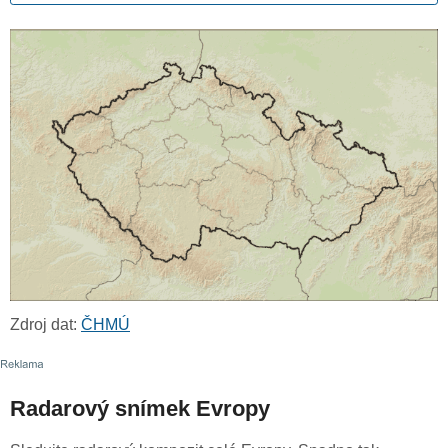
Zdroj dat:
ČHMÚ
Radarový snímek Evropy