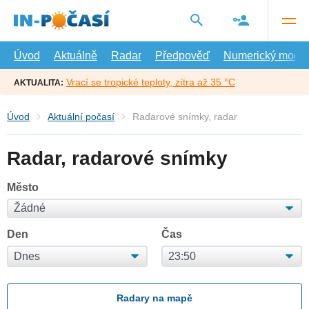
Přejít
na
hlavní
obsah
Úvod
Aktuálně
Radar
Předpověď
Numerický model
Vrací se tropické teploty, zítra až 35 °C
AKTUALITA:
Úvod
Aktuální počasí
Radarové snímky, radar
Radar, radarové snímky
Město
Den
Čas
Radary na mapě