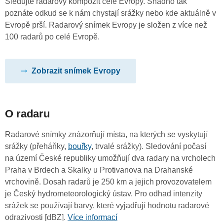
Sledujte radarový kompozit celé Evropy. Snadno tak
poznáte odkud se k nám chystají srážky nebo kde aktuálně v
Evropě prší. Radarový snímek Evropy je složen z více než
100 radarů po celé Evropě.
Zobrazit snímek Evropy
O radaru
Radarové snímky znázorňují místa, na kterých se vyskytují
srážky (přeháňky,
bouřky
, trvalé srážky). Sledování počasí
na území České republiky umožňují dva radary na vrcholech
Praha v Brdech a Skalky u Protivanova na Drahanské
vrchovině. Dosah radarů je 250 km a jejich provozovatelem
je Český hydrometeorologický ústav. Pro odhad intenzity
srážek se používají barvy, které vyjadřují hodnotu radarové
odrazivosti [dBZ].
Více informací