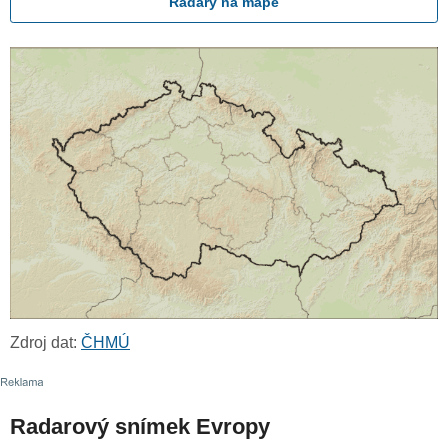
Radary na mapě
Zdroj dat:
ČHMÚ
Radarový snímek Evropy