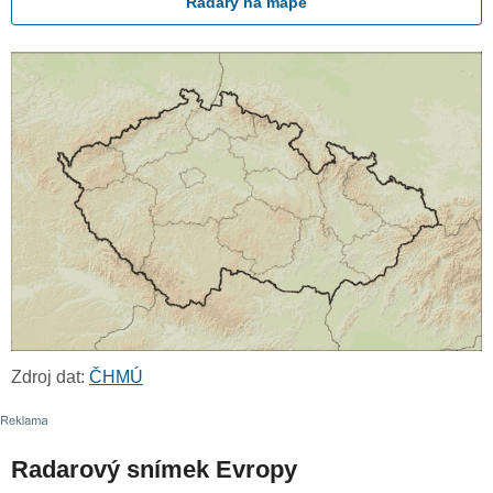
Radary na mapě
Zdroj dat:
ČHMÚ
Radarový snímek Evropy