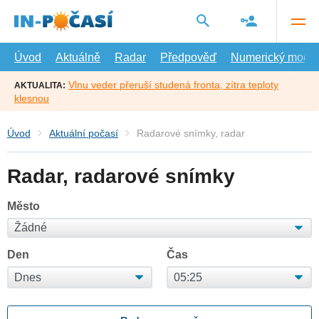
Přejít
na
hlavní
obsah
Úvod
Aktuálně
Radar
Předpověď
Numerický model
Vlnu veder přeruší studená fronta, zítra teploty
AKTUALITA:
klesnou
Úvod
Aktuální počasí
Radarové snímky, radar
Radar, radarové snímky
Město
Den
Čas