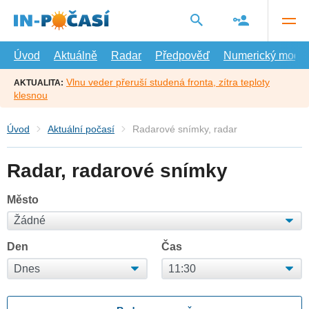
Přejít
na
hlavní
obsah
Úvod
Aktuálně
Radar
Předpověď
Numerický model
Vlnu veder přeruší studená fronta, zítra teploty
AKTUALITA:
klesnou
Úvod
Aktuální počasí
Radarové snímky, radar
Radar, radarové snímky
Město
Den
Čas