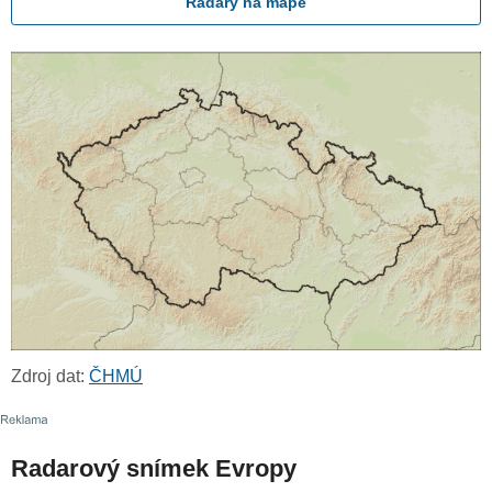
Radary na mapě
Zdroj dat:
ČHMÚ
Radarový snímek Evropy