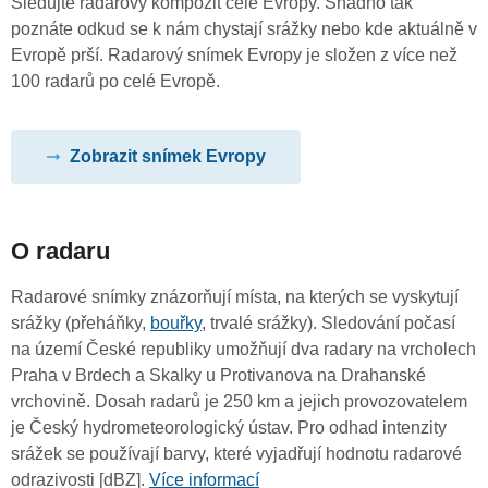
Sledujte radarový kompozit celé Evropy. Snadno tak
poznáte odkud se k nám chystají srážky nebo kde aktuálně v
Evropě prší. Radarový snímek Evropy je složen z více než
100 radarů po celé Evropě.
Zobrazit snímek Evropy
O radaru
Radarové snímky znázorňují místa, na kterých se vyskytují
srážky (přeháňky,
bouřky
, trvalé srážky). Sledování počasí
na území České republiky umožňují dva radary na vrcholech
Praha v Brdech a Skalky u Protivanova na Drahanské
vrchovině. Dosah radarů je 250 km a jejich provozovatelem
je Český hydrometeorologický ústav. Pro odhad intenzity
srážek se používají barvy, které vyjadřují hodnotu radarové
odrazivosti [dBZ].
Více informací