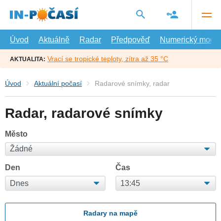
Přejít
na
hlavní
obsah
Úvod
Aktuálně
Radar
Předpověď
Numerický model
Vrací se tropické teploty, zítra až 35 °C
AKTUALITA:
Úvod
Aktuální počasí
Radarové snímky, radar
Radar, radarové snímky
Město
Den
Čas
Radary na mapě