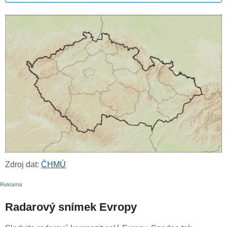
Zdroj dat:
ČHMÚ
Radarový snímek Evropy