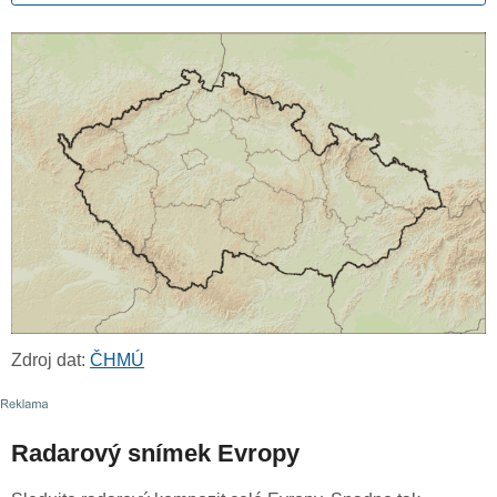
Zdroj dat:
ČHMÚ
Radarový snímek Evropy