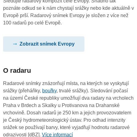
Sledujte radarový kompozit celé Evropy. Snadno tak
poznáte odkud se k nám chystají srážky nebo kde aktuálně v
Evropě prší. Radarový snímek Evropy je složen z více než
100 radarů po celé Evropě.
Zobrazit snímek Evropy
O radaru
Radarové snímky znázorňují místa, na kterých se vyskytují
srážky (přeháňky,
bouřky
, trvalé srážky). Sledování počasí
na území České republiky umožňují dva radary na vrcholech
Praha v Brdech a Skalky u Protivanova na Drahanské
vrchovině. Dosah radarů je 250 km a jejich provozovatelem
je Český hydrometeorologický ústav. Pro odhad intenzity
srážek se používají barvy, které vyjadřují hodnotu radarové
odrazivosti [dBZ].
Více informací