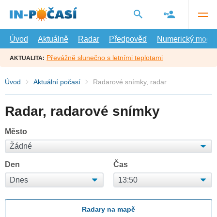
Přejít
na
hlavní
obsah
Úvod
Aktuálně
Radar
Předpověď
Numerický model
Převážně slunečno s letními teplotami
AKTUALITA:
Úvod
Aktuální počasí
Radarové snímky, radar
Radar, radarové snímky
Město
Den
Čas
Radary na mapě