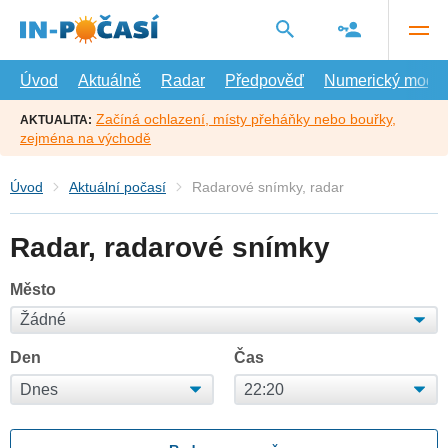
Přejít
na
hlavní
obsah
Úvod
Aktuálně
Radar
Předpověď
Numerický model
Začíná ochlazení, místy přeháňky nebo bouřky,
AKTUALITA:
zejména na východě
Úvod
Aktuální počasí
Radarové snímky, radar
Radar, radarové snímky
Město
Den
Čas