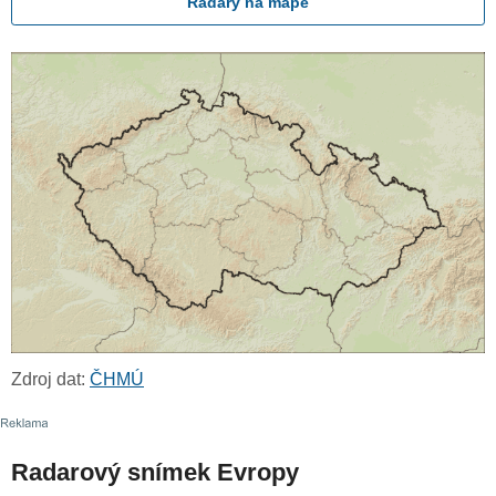
Radary na mapě
Zdroj dat:
ČHMÚ
Radarový snímek Evropy