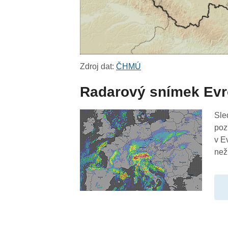
Zdroj dat:
ČHMÚ
Radarový snímek Ev
Sle
poz
v E
než