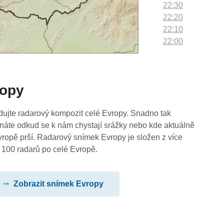
22:30
22:20
22:10
22:00
21:50
21:40
21:30
ropy
21:20
21:10
21:00
dujte radarový kompozit celé Evropy. Snadno tak
20:50
náte odkud se k nám chystají srážky nebo kde aktuálně
20:40
vropě prší. Radarový snímek Evropy je složen z více
20:30
 100 radarů po celé Evropě.
20:20
20:10
Zobrazit snímek Evropy
20:00
19:50
19:40
19:30