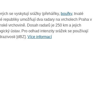
19:20
19:10
rých se vyskytují srážky (přeháňky,
bouřky
, trvalé
19:00
é republiky umožňují dva radary na vrcholech Praha v
18:50
ské vrchovině. Dosah radarů je 250 km a jejich
18:40
ický ústav. Pro odhad intenzity srážek se používají
18:30
drazivosti [dBZ].
Více informací
18:20
18:10
18:00
17:50
17:40
17:30
17:20
17:10
17:00
16:50
16:40
16:30