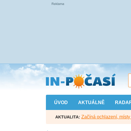
Přejít
na
hlavní
obsah
ÚVOD
AKTUÁLNĚ
RADA
Začíná ochlazení, míst
AKTUALITA: