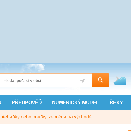
R
PŘEDPOVĚĎ
NUMERICKÝ
MODEL
ŘEKY
y přeháňky nebo bouřky, zejména na východě