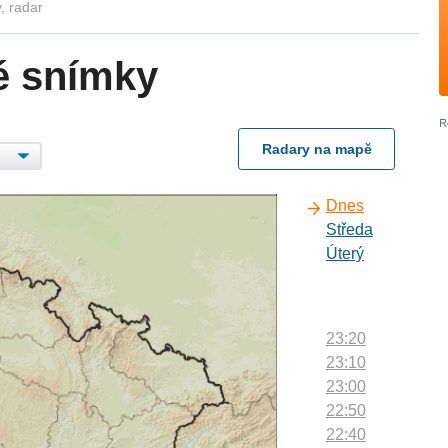
, radar
é snímky
Radary na mapě
Dnes
Středa
Úterý
23:20
23:10
23:00
22:50
22:40