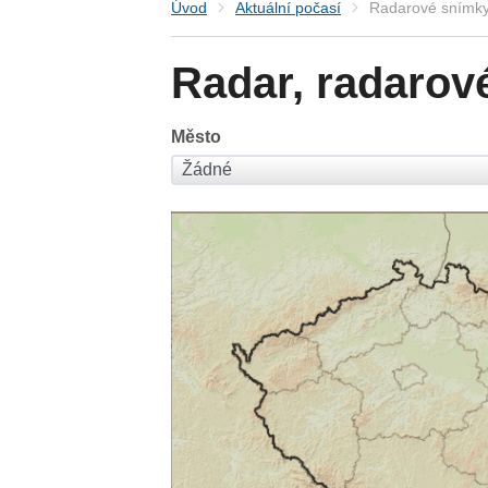
Úvod
Aktuální počasí
Radarové snímky
Radar, radarov
Město