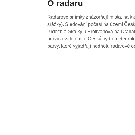
O radaru
Radarové snímky znázorňují místa, na kte
srážky). Sledování počasí na území Česk
Brdech a Skalky u Protivanova na Drahan
provozovatelem je Český hydrometeorolog
barvy, které vyjadřují hodnotu radarové o