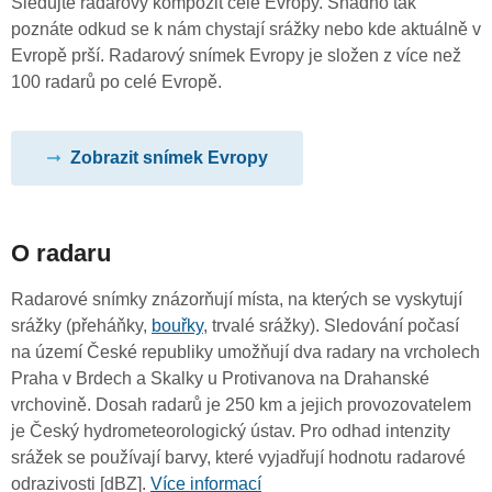
Sledujte radarový kompozit celé Evropy. Snadno tak
poznáte odkud se k nám chystají srážky nebo kde aktuálně v
Evropě prší. Radarový snímek Evropy je složen z více než
100 radarů po celé Evropě.
Zobrazit snímek Evropy
O radaru
Radarové snímky znázorňují místa, na kterých se vyskytují
srážky (přeháňky,
bouřky
, trvalé srážky). Sledování počasí
na území České republiky umožňují dva radary na vrcholech
Praha v Brdech a Skalky u Protivanova na Drahanské
vrchovině. Dosah radarů je 250 km a jejich provozovatelem
je Český hydrometeorologický ústav. Pro odhad intenzity
srážek se používají barvy, které vyjadřují hodnotu radarové
odrazivosti [dBZ].
Více informací