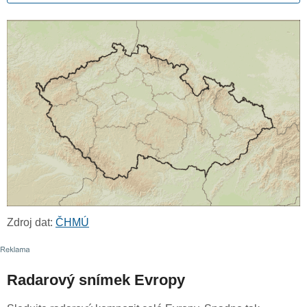
Zdroj dat:
ČHMÚ
Radarový snímek Evropy