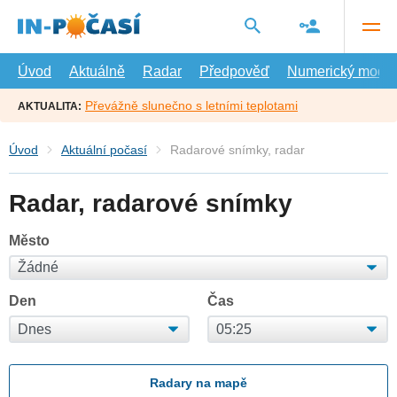
Přejít
na
hlavní
obsah
Úvod
Aktuálně
Radar
Předpověď
Numerický model
Převážně slunečno s letními teplotami
AKTUALITA:
Úvod
Aktuální počasí
Radarové snímky, radar
Radar, radarové snímky
Město
Den
Čas
Radary na mapě