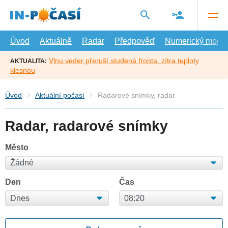
Přejít
na
hlavní
obsah
Úvod
Aktuálně
Radar
Předpověď
Numerický model
Vlnu veder přeruší studená fronta, zítra teploty
AKTUALITA:
klesnou
Úvod
Aktuální počasí
Radarové snímky, radar
Radar, radarové snímky
Město
Den
Čas