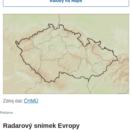
Radary na mapě
Zdroj dat:
ČHMÚ
Radarový snímek Evropy