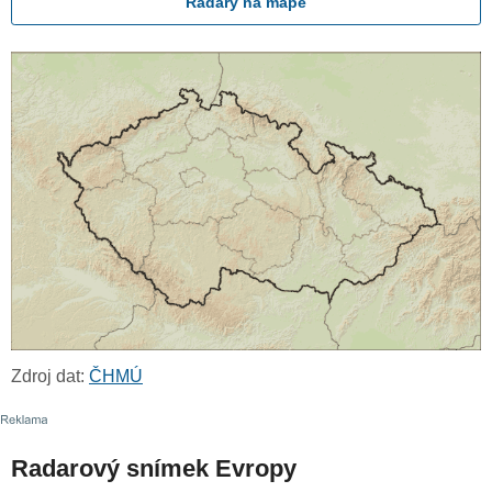
Radary na mapě
Zdroj dat:
ČHMÚ
Radarový snímek Evropy