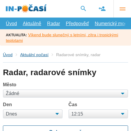
Přejít
na
hlavní
obsah
Úvod
Aktuálně
Radar
Předpověď
Numerický model
Víkend bude slunečný s letními, zítra i tropickými
AKTUALITA:
teplotami
Úvod
Aktuální počasí
Radarové snímky, radar
Radar, radarové snímky
Město
Den
Čas