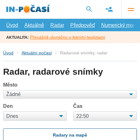
Přejít
na
hlavní
obsah
Úvod
Aktuálně
Radar
Předpověď
Numerický model
Převážně slunečno s letními teplotami
AKTUALITA:
Úvod
Aktuální počasí
Radarové snímky, radar
Radar, radarové snímky
Město
Den
Čas
Radary na mapě