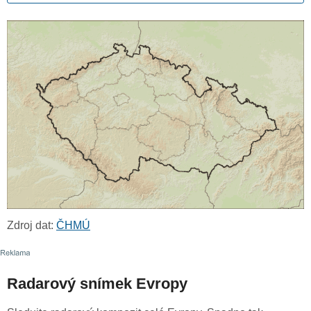
Zdroj dat:
ČHMÚ
Radarový snímek Evropy