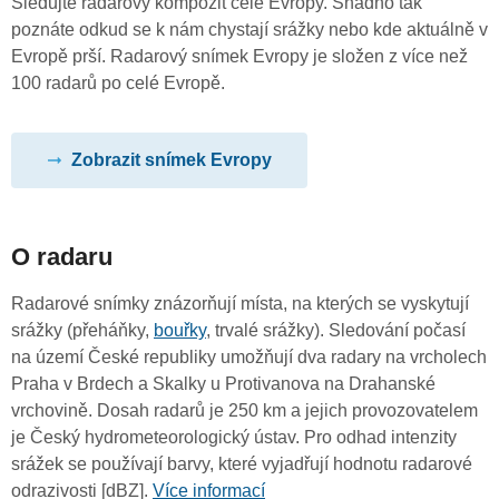
Sledujte radarový kompozit celé Evropy. Snadno tak
poznáte odkud se k nám chystají srážky nebo kde aktuálně v
Evropě prší. Radarový snímek Evropy je složen z více než
100 radarů po celé Evropě.
Zobrazit snímek Evropy
O radaru
Radarové snímky znázorňují místa, na kterých se vyskytují
srážky (přeháňky,
bouřky
, trvalé srážky). Sledování počasí
na území České republiky umožňují dva radary na vrcholech
Praha v Brdech a Skalky u Protivanova na Drahanské
vrchovině. Dosah radarů je 250 km a jejich provozovatelem
je Český hydrometeorologický ústav. Pro odhad intenzity
srážek se používají barvy, které vyjadřují hodnotu radarové
odrazivosti [dBZ].
Více informací