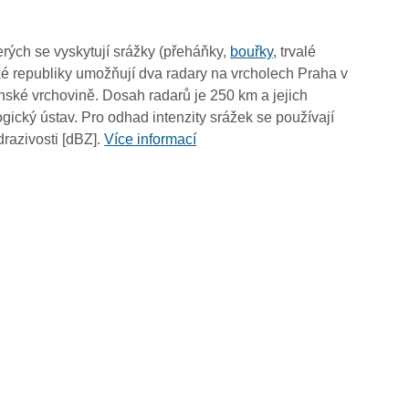
04:20
04:10
rých se vyskytují srážky (přeháňky,
bouřky
, trvalé
04:00
é republiky umožňují dva radary na vrcholech Praha v
03:50
ské vrchovině. Dosah radarů je 250 km a jejich
03:40
ický ústav. Pro odhad intenzity srážek se používají
03:30
drazivosti [dBZ].
Více informací
03:20
03:10
03:00
02:50
02:40
02:30
02:20
02:10
02:00
01:50
01:40
01:30