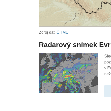
Zdroj dat:
ČHMÚ
Radarový snímek Ev
Sle
poz
v E
než