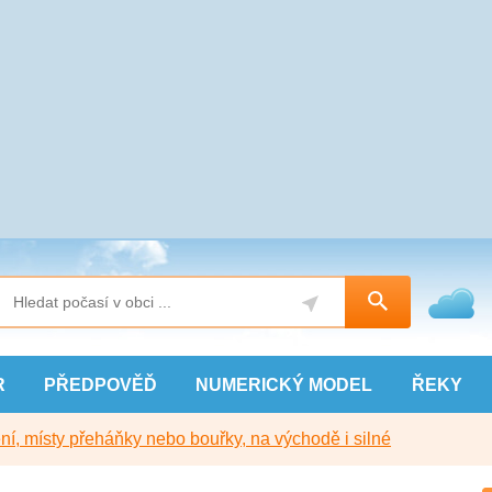
R
PŘEDPOVĚĎ
NUMERICKÝ
MODEL
ŘEKY
í, místy přeháňky nebo bouřky, na východě i silné