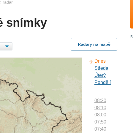
, radar
é snímky
Radary na mapě
Dnes
Středa
Úterý
Pondělí
08:20
08:10
08:00
07:50
07:40