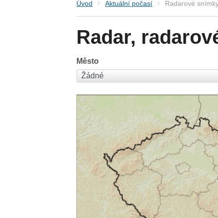
Úvod
Aktuální počasí
Radarové snímky
Radar, radarov
Město