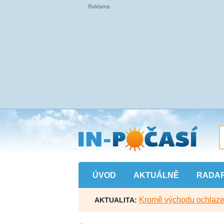
Přejít
na
hlavní
obsah
ÚVOD
AKTUÁLNĚ
RADA
Kromě východu ochlazen
AKTUALITA: