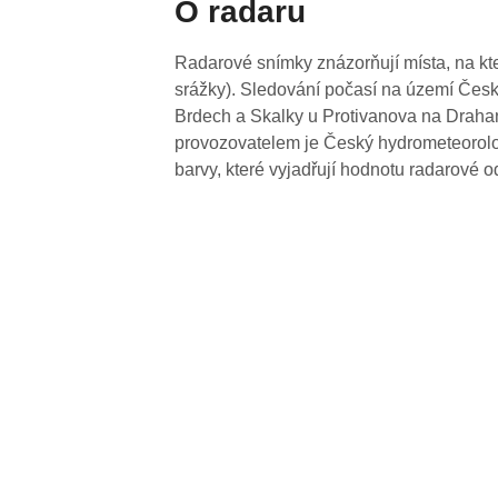
O radaru
Radarové snímky znázorňují místa, na kte
srážky). Sledování počasí na území Česk
Brdech a Skalky u Protivanova na Drahan
provozovatelem je Český hydrometeorolog
barvy, které vyjadřují hodnotu radarové o