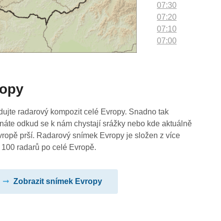
07:30
07:20
07:10
07:00
06:50
06:40
06:30
ropy
06:20
06:10
06:00
dujte radarový kompozit celé Evropy. Snadno tak
05:50
náte odkud se k nám chystají srážky nebo kde aktuálně
05:40
vropě prší. Radarový snímek Evropy je složen z více
05:30
 100 radarů po celé Evropě.
05:20
05:10
Zobrazit snímek Evropy
05:00
04:50
04:40
04:30