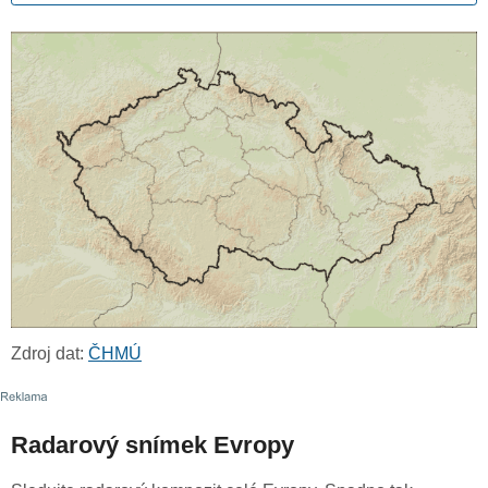
Zdroj dat:
ČHMÚ
Radarový snímek Evropy