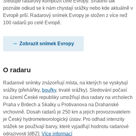
Sledujte radarový kompozit celé Evropy. Snadno tak
poznáte odkud se k nám chystají srážky nebo kde aktuálně v
Evropě prší. Radarový snímek Evropy je složen z více než
100 radarů po celé Evropě.
Zobrazit snímek Evropy
O radaru
Radarové snímky znázorňují místa, na kterých se vyskytují
srážky (přeháňky,
bouřky
, trvalé srážky). Sledování počasí
na území České republiky umožňují dva radary na vrcholech
Praha v Brdech a Skalky u Protivanova na Drahanské
vrchovině. Dosah radarů je 250 km a jejich provozovatelem
je Český hydrometeorologický ústav. Pro odhad intenzity
srážek se používají barvy, které vyjadřují hodnotu radarové
odrazivosti [dBZ].
Více informací