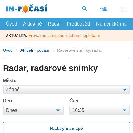
Přejít
na
hlavní
obsah
Úvod
Aktuálně
Radar
Předpověď
Numerický model
Převážně slunečno s letními teplotami
AKTUALITA:
Úvod
Aktuální počasí
Radarové snímky, radar
Radar, radarové snímky
Město
Den
Čas
Radary na mapě