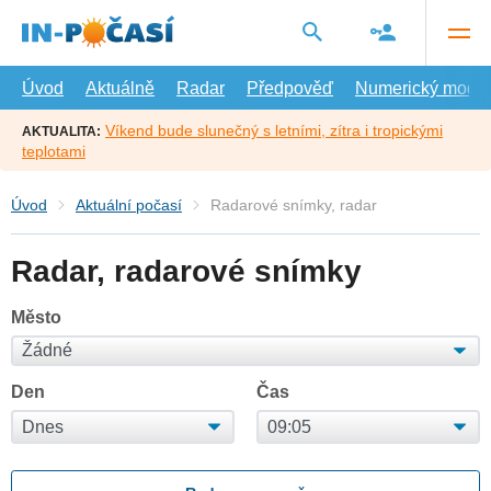
Přejít
na
hlavní
obsah
Úvod
Aktuálně
Radar
Předpověď
Numerický model
Víkend bude slunečný s letními, zítra i tropickými
AKTUALITA:
teplotami
Úvod
Aktuální počasí
Radarové snímky, radar
Radar, radarové snímky
Město
Den
Čas