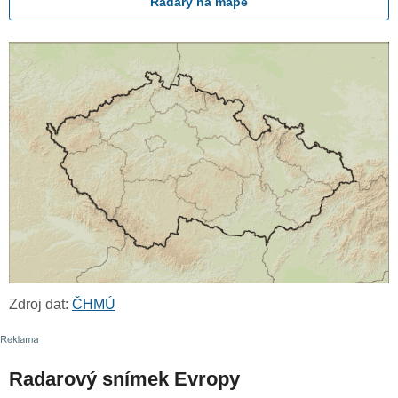
Radary na mapě
Zdroj dat:
ČHMÚ
Radarový snímek Evropy