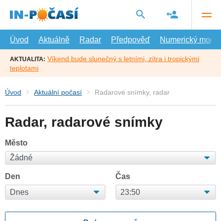
Přejít
na
hlavní
obsah
Úvod
Aktuálně
Radar
Předpověď
Numerický model
Víkend bude slunečný s letními, zítra i tropickými
AKTUALITA:
teplotami
Úvod
Aktuální počasí
Radarové snímky, radar
Radar, radarové snímky
Město
Den
Čas