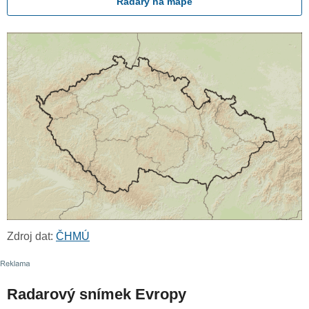
Radary na mapě
Zdroj dat:
ČHMÚ
Radarový snímek Evropy