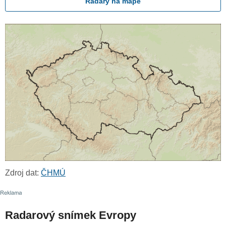
Radary na mapě
Zdroj dat:
ČHMÚ
Radarový snímek Evropy