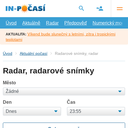
Přejít
na
hlavní
obsah
Úvod
Aktuálně
Radar
Předpověď
Numerický model
Víkend bude slunečný s letními, zítra i tropickými
AKTUALITA:
teplotami
Úvod
Aktuální počasí
Radarové snímky, radar
Radar, radarové snímky
Město
Den
Čas