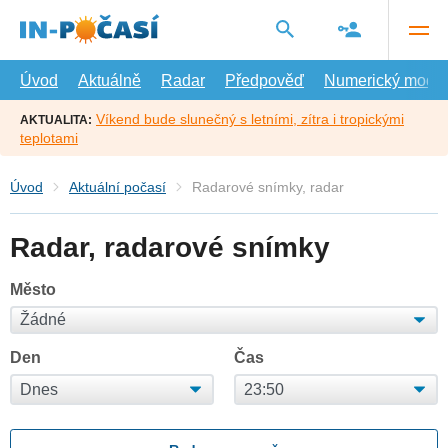
Přejít
na
hlavní
obsah
Úvod
Aktuálně
Radar
Předpověď
Numerický model
Víkend bude slunečný s letními, zítra i tropickými
AKTUALITA:
teplotami
Úvod
Aktuální počasí
Radarové snímky, radar
Radar, radarové snímky
Město
Den
Čas