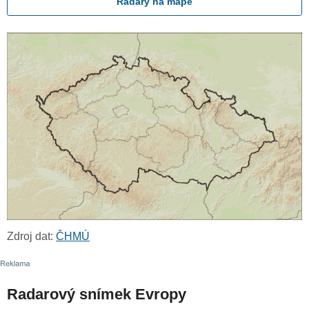
Radary na mapě
Zdroj dat:
ČHMÚ
Radarový snímek Evropy