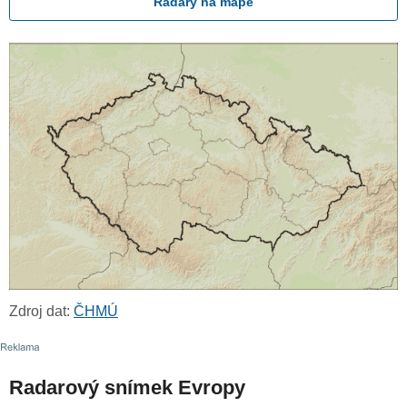
Radary na mapě
Zdroj dat:
ČHMÚ
Radarový snímek Evropy