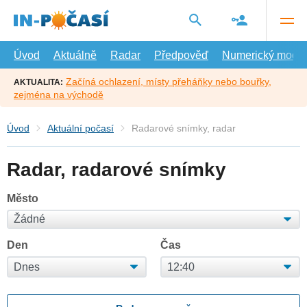
Přejít
na
hlavní
obsah
Úvod
Aktuálně
Radar
Předpověď
Numerický model
Začíná ochlazení, místy přeháňky nebo bouřky,
AKTUALITA:
zejména na východě
Úvod
Aktuální počasí
Radarové snímky, radar
Radar, radarové snímky
Město
Den
Čas