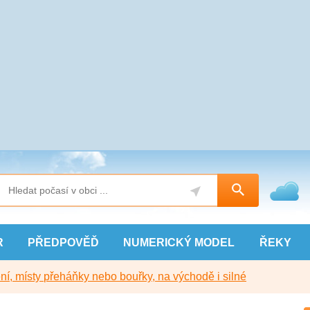
R
PŘEDPOVĚĎ
NUMERICKÝ
MODEL
ŘEKY
í, místy přeháňky nebo bouřky, na východě i silné