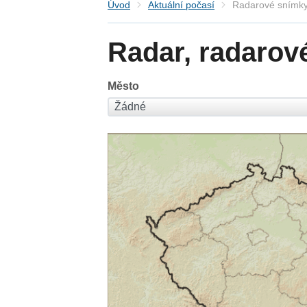
Úvod
Aktuální počasí
Radarové snímky
Radar, radarov
Město