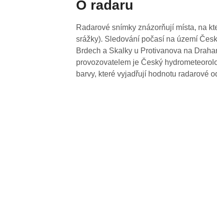
O radaru
Radarové snímky znázorňují místa, na kte
srážky). Sledování počasí na území Česk
Brdech a Skalky u Protivanova na Drahan
provozovatelem je Český hydrometeorolog
barvy, které vyjadřují hodnotu radarové o