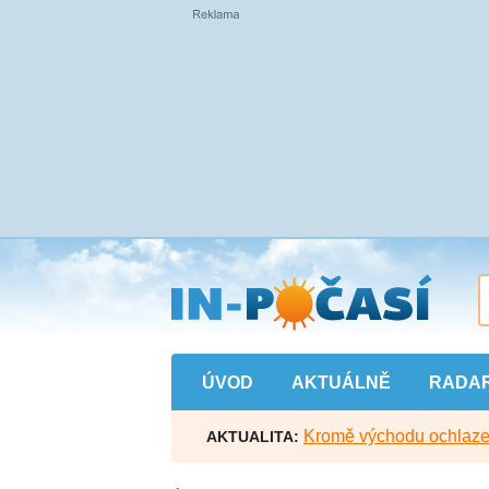
Přejít
na
hlavní
obsah
ÚVOD
AKTUÁLNĚ
RADA
Kromě východu ochlazen
AKTUALITA: