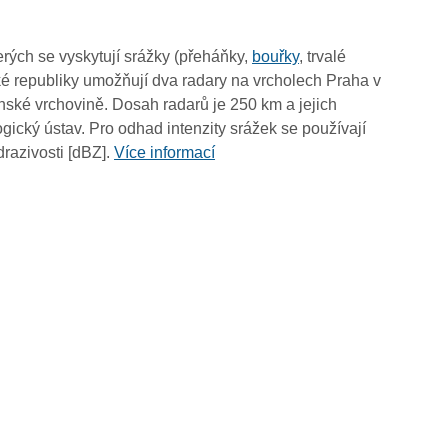
03:05
02:55
rých se vyskytují srážky (přeháňky,
bouřky
, trvalé
02:45
é republiky umožňují dva radary na vrcholech Praha v
02:35
ské vrchovině. Dosah radarů je 250 km a jejich
02:25
ický ústav. Pro odhad intenzity srážek se používají
02:15
drazivosti [dBZ].
Více informací
02:05
01:55
01:45
01:35
01:25
01:15
01:05
00:55
00:45
00:35
00:25
00:15