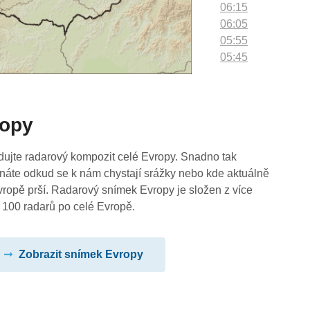
06:15
06:05
05:55
05:45
05:35
05:25
05:15
ropy
05:05
04:55
04:45
dujte radarový kompozit celé Evropy. Snadno tak
04:35
náte odkud se k nám chystají srážky nebo kde aktuálně
04:25
vropě prší. Radarový snímek Evropy je složen z více
04:15
 100 radarů po celé Evropě.
04:05
03:55
Zobrazit snímek Evropy
03:45
03:35
03:25
03:15