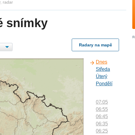
, radar
é snímky
Radary na mapě
Dnes
Středa
Úterý
Pondělí
07:05
06:55
06:45
06:35
06:25