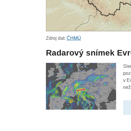
Zdroj dat:
ČHMÚ
Radarový snímek Ev
Sle
poz
v E
než