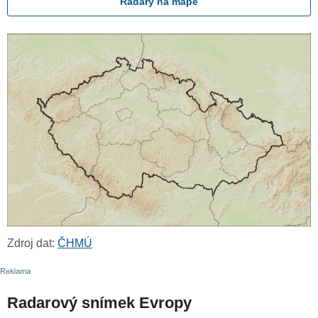
Radary na mapě
Zdroj dat:
ČHMÚ
Radarový snímek Evropy