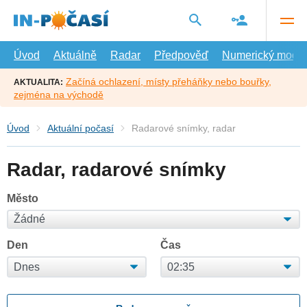
Přejít
na
hlavní
obsah
Úvod
Aktuálně
Radar
Předpověď
Numerický model
Začíná ochlazení, místy přeháňky nebo bouřky,
AKTUALITA:
zejména na východě
Úvod
Aktuální počasí
Radarové snímky, radar
Radar, radarové snímky
Město
Den
Čas