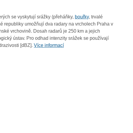
00:40
00:30
rých se vyskytují srážky (přeháňky,
bouřky
, trvalé
00:20
é republiky umožňují dva radary na vrcholech Praha v
00:10
ské vrchovině. Dosah radarů je 250 km a jejich
00:00
ický ústav. Pro odhad intenzity srážek se používají
drazivosti [dBZ].
Více informací