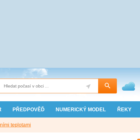
R
PŘEDPOVĚĎ
NUMERICKÝ
MODEL
ŘEKY
ními teplotami