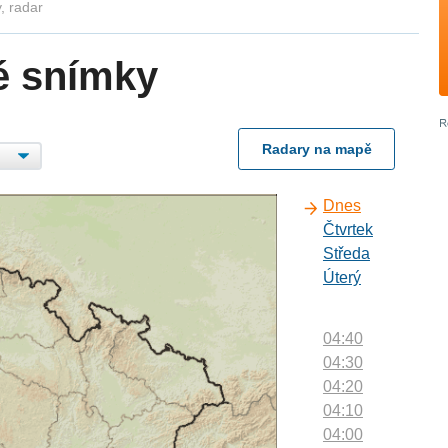
, radar
é snímky
Radary na mapě
Dnes
Čtvrtek
Středa
Úterý
04:40
04:30
04:20
04:10
04:00