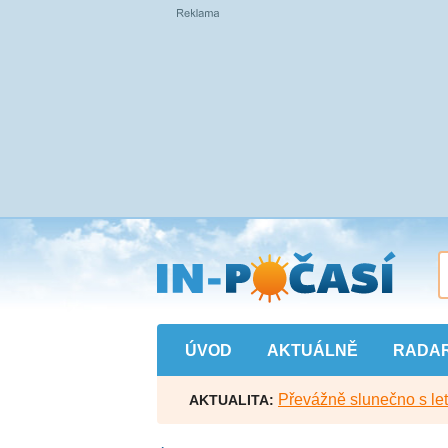
Přejít
na
hlavní
obsah
ÚVOD
AKTUÁLNĚ
RADA
Převážně slunečno s let
AKTUALITA: