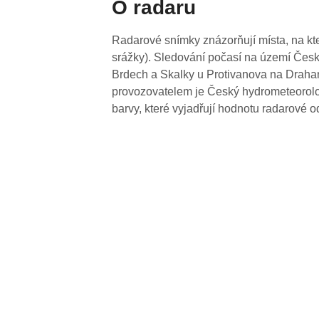
O radaru
Radarové snímky znázorňují místa, na kte
srážky). Sledování počasí na území Česk
Brdech a Skalky u Protivanova na Drahan
provozovatelem je Český hydrometeorolog
barvy, které vyjadřují hodnotu radarové o