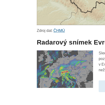
Zdroj dat:
ČHMÚ
Radarový snímek Ev
Sle
poz
v E
než