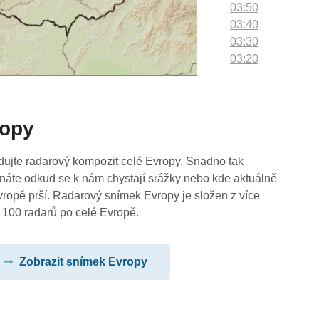
03:50
03:40
03:30
03:20
03:10
03:00
02:50
ropy
02:40
02:30
02:20
dujte radarový kompozit celé Evropy. Snadno tak
02:10
náte odkud se k nám chystají srážky nebo kde aktuálně
02:00
vropě prší. Radarový snímek Evropy je složen z více
01:50
 100 radarů po celé Evropě.
01:40
01:30
Zobrazit snímek Evropy
01:20
01:10
01:00
00:50