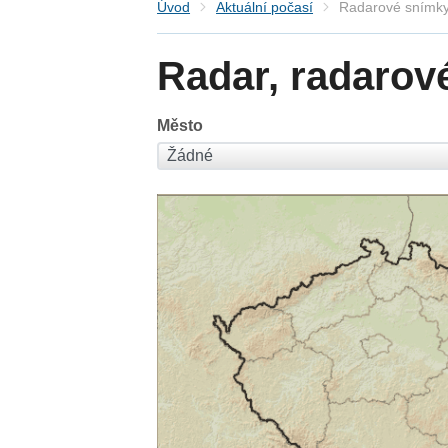
Úvod
Aktuální počasí
Radarové snímky
Radar, radarov
Město