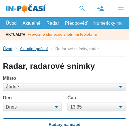
Přejít
na
hlavní
obsah
Úvod
Aktuálně
Radar
Předpověď
Numerický model
Převážně slunečno s letními teplotami
AKTUALITA:
Úvod
Aktuální počasí
Radarové snímky, radar
Radar, radarové snímky
Město
Den
Čas
Radary na mapě