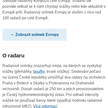
Sledujte radarový kompozit celé Evropy. Snadno tak
poznáte odkud se k nám chystají srážky nebo kde aktuálně v
Evropě prší. Radarový snímek Evropy je složen z více než
100 radarů po celé Evropě.
Zobrazit snímek Evropy
O radaru
Radarové snímky znázorňují místa, na kterých se vyskytují
srážky (přeháňky,
bouřky
, trvalé srážky). Sledování počasí
na území České republiky umožňují dva radary na vrcholech
Praha v Brdech a Skalky u Protivanova na Drahanské
vrchovině. Dosah radarů je 250 km a jejich provozovatelem
je Český hydrometeorologický ústav. Pro odhad intenzity
srážek se používají barvy, které vyjadřují hodnotu radarové
odrazivosti [dBZ].
Více informací