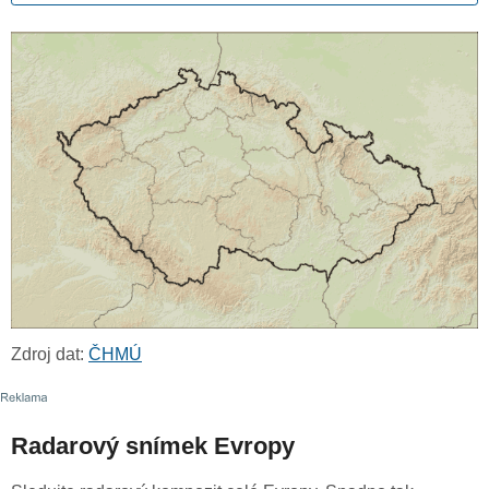
Zdroj dat:
ČHMÚ
Radarový snímek Evropy