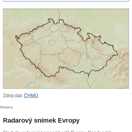
Zdroj dat:
ČHMÚ
Radarový snímek Evropy