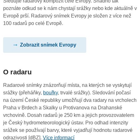
Sledujte radarový kompozit celé Evropy. Snadno tak
poznáte odkud se k nám chystají srážky nebo kde aktuálně v
Evropě prší. Radarový snímek Evropy je složen z více než
100 radarů po celé Evropě.
Zobrazit snímek Evropy
O radaru
Radarové snímky znázorňují místa, na kterých se vyskytují
srážky (přeháňky,
bouřky
, trvalé srážky). Sledování počasí
na území České republiky umožňují dva radary na vrcholech
Praha v Brdech a Skalky u Protivanova na Drahanské
vrchovině. Dosah radarů je 250 km a jejich provozovatelem
je Český hydrometeorologický ústav. Pro odhad intenzity
srážek se používají barvy, které vyjadřují hodnotu radarové
odrazivosti [dBZ].
Více informací