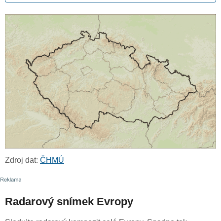
Zdroj dat:
ČHMÚ
Radarový snímek Evropy