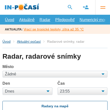
Přejít
na
hlavní
obsah
Úvod
Aktuálně
Radar
Předpověď
Numerický model
Vrací se tropické teploty, zítra až 35 °C
AKTUALITA:
Úvod
Aktuální počasí
Radarové snímky, radar
Radar, radarové snímky
Město
Den
Čas
Radary na mapě