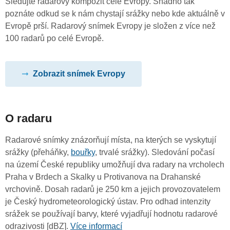
Sledujte radarový kompozit celé Evropy. Snadno tak
poznáte odkud se k nám chystají srážky nebo kde aktuálně v
Evropě prší. Radarový snímek Evropy je složen z více než
100 radarů po celé Evropě.
Zobrazit snímek Evropy
O radaru
Radarové snímky znázorňují místa, na kterých se vyskytují
srážky (přeháňky,
bouřky
, trvalé srážky). Sledování počasí
na území České republiky umožňují dva radary na vrcholech
Praha v Brdech a Skalky u Protivanova na Drahanské
vrchovině. Dosah radarů je 250 km a jejich provozovatelem
je Český hydrometeorologický ústav. Pro odhad intenzity
srážek se používají barvy, které vyjadřují hodnotu radarové
odrazivosti [dBZ].
Více informací