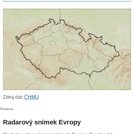
Zdroj dat:
ČHMÚ
Radarový snímek Evropy