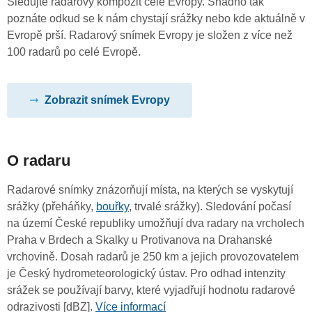
Sledujte radarový kompozit celé Evropy. Snadno tak
poznáte odkud se k nám chystají srážky nebo kde aktuálně v
Evropě prší. Radarový snímek Evropy je složen z více než
100 radarů po celé Evropě.
Zobrazit snímek Evropy
O radaru
Radarové snímky znázorňují místa, na kterých se vyskytují
srážky (přeháňky,
bouřky
, trvalé srážky). Sledování počasí
na území České republiky umožňují dva radary na vrcholech
Praha v Brdech a Skalky u Protivanova na Drahanské
vrchovině. Dosah radarů je 250 km a jejich provozovatelem
je Český hydrometeorologický ústav. Pro odhad intenzity
srážek se používají barvy, které vyjadřují hodnotu radarové
odrazivosti [dBZ].
Více informací