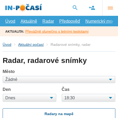
Přejít
na
hlavní
obsah
Úvod
Aktuálně
Radar
Předpověď
Numerický model
Převážně slunečno s letními teplotami
AKTUALITA:
Úvod
Aktuální počasí
Radarové snímky, radar
Radar, radarové snímky
Město
Den
Čas
Radary na mapě