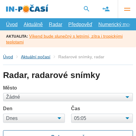
Přejít
na
hlavní
obsah
Úvod
Aktuálně
Radar
Předpověď
Numerický model
Víkend bude slunečný s letními, zítra i tropickými
AKTUALITA:
teplotami
Úvod
Aktuální počasí
Radarové snímky, radar
Radar, radarové snímky
Město
Den
Čas