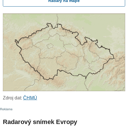
Radary na mapě
Zdroj dat:
ČHMÚ
Radarový snímek Evropy