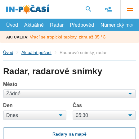
Přejít
na
hlavní
obsah
Úvod
Aktuálně
Radar
Předpověď
Numerický model
Vrací se tropické teploty, zítra až 35 °C
AKTUALITA:
Úvod
Aktuální počasí
Radarové snímky, radar
Radar, radarové snímky
Město
Den
Čas
Radary na mapě