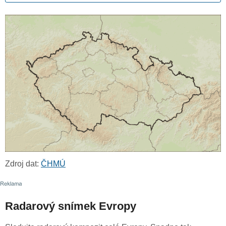
Zdroj dat:
ČHMÚ
Radarový snímek Evropy