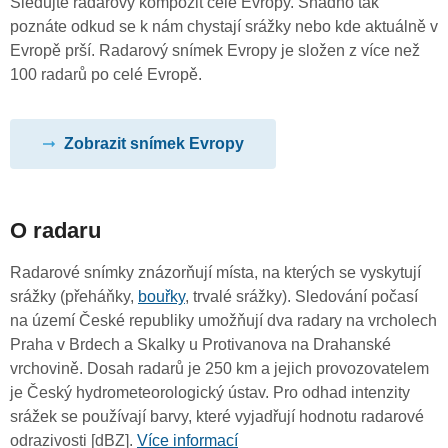
Sledujte radarový kompozit celé Evropy. Snadno tak
poznáte odkud se k nám chystají srážky nebo kde aktuálně v
Evropě prší. Radarový snímek Evropy je složen z více než
100 radarů po celé Evropě.
Zobrazit snímek Evropy
O radaru
Radarové snímky znázorňují místa, na kterých se vyskytují
srážky (přeháňky,
bouřky
, trvalé srážky). Sledování počasí
na území České republiky umožňují dva radary na vrcholech
Praha v Brdech a Skalky u Protivanova na Drahanské
vrchovině. Dosah radarů je 250 km a jejich provozovatelem
je Český hydrometeorologický ústav. Pro odhad intenzity
srážek se používají barvy, které vyjadřují hodnotu radarové
odrazivosti [dBZ].
Více informací