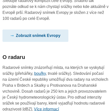
Sledujte radarový kompozit celé Evropy. Snadno tak
poznáte odkud se k nám chystají srážky nebo kde aktuálně v
Evropě prší. Radarový snímek Evropy je složen z více než
100 radarů po celé Evropě.
Zobrazit snímek Evropy
O radaru
Radarové snímky znázorňují místa, na kterých se vyskytují
srážky (přeháňky,
bouřky
, trvalé srážky). Sledování počasí
na území České republiky umožňují dva radary na vrcholech
Praha v Brdech a Skalky u Protivanova na Drahanské
vrchovině. Dosah radarů je 250 km a jejich provozovatelem
je Český hydrometeorologický ústav. Pro odhad intenzity
srážek se používají barvy, které vyjadřují hodnotu radarové
odrazivosti [dBZ].
Více informací