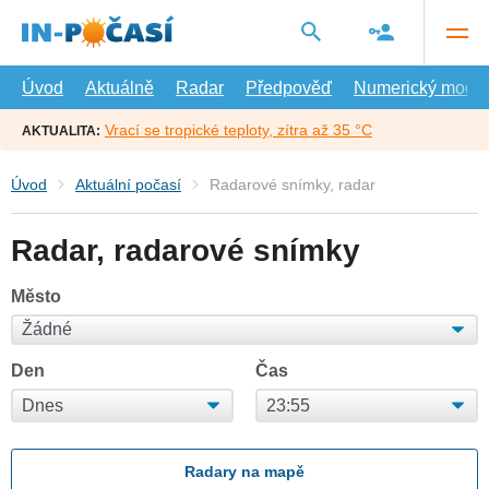
Přejít
na
hlavní
obsah
Úvod
Aktuálně
Radar
Předpověď
Numerický model
Vrací se tropické teploty, zítra až 35 °C
AKTUALITA:
Úvod
Aktuální počasí
Radarové snímky, radar
Radar, radarové snímky
Město
Den
Čas
Radary na mapě