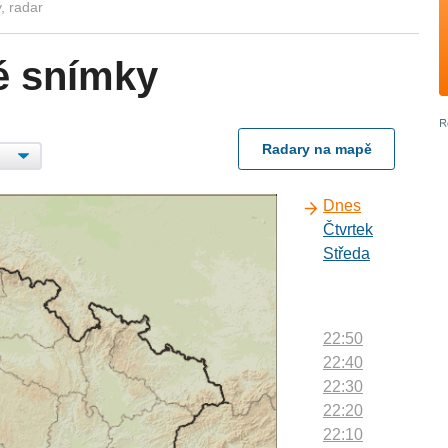
, radar
é snímky
Radary na mapě
Dnes
Čtvrtek
Středa
22:50
22:40
22:30
22:20
22:10