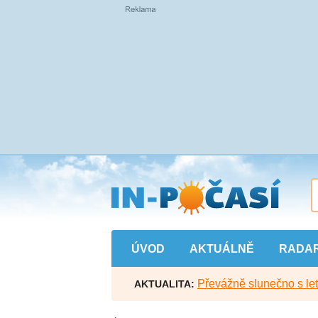
Přejít
na
hlavní
obsah
ÚVOD
AKTUÁLNĚ
RADA
Převážně slunečno s let
AKTUALITA: