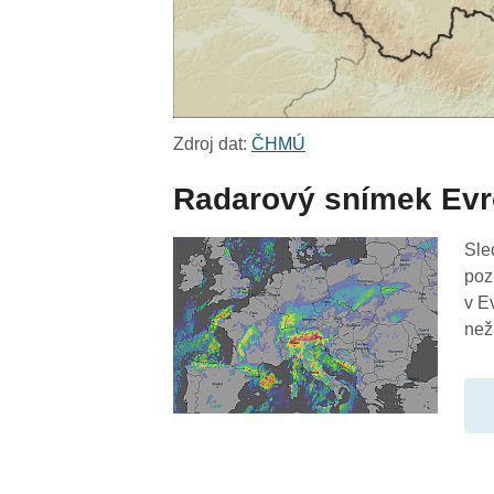
Zdroj dat:
ČHMÚ
Radarový snímek Ev
Sle
poz
v E
než