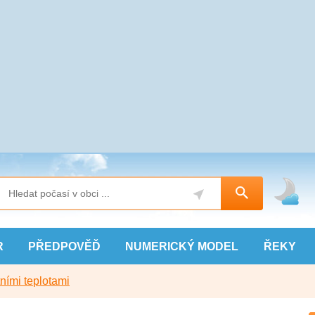
R
PŘEDPOVĚĎ
NUMERICKÝ
MODEL
ŘEKY
ními teplotami