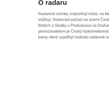
O radaru
Radarové snímky znázorňují místa, na kte
srážky). Sledování počasí na území Česk
Brdech a Skalky u Protivanova na Drahan
provozovatelem je Český hydrometeorolog
barvy, které vyjadřují hodnotu radarové o