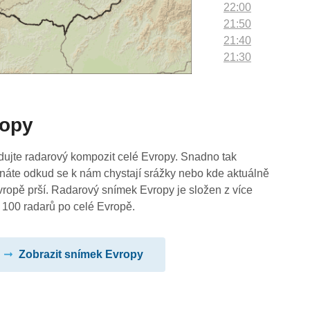
22:00
21:50
21:40
21:30
21:20
21:10
21:00
ropy
20:50
20:40
20:30
dujte radarový kompozit celé Evropy. Snadno tak
20:20
náte odkud se k nám chystají srážky nebo kde aktuálně
20:10
vropě prší. Radarový snímek Evropy je složen z více
20:00
 100 radarů po celé Evropě.
19:50
19:40
Zobrazit snímek Evropy
19:30
19:20
19:10
19:00