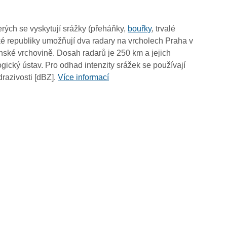
18:50
18:40
rých se vyskytují srážky (přeháňky,
bouřky
, trvalé
18:30
é republiky umožňují dva radary na vrcholech Praha v
18:20
ské vrchovině. Dosah radarů je 250 km a jejich
18:10
ický ústav. Pro odhad intenzity srážek se používají
18:00
drazivosti [dBZ].
Více informací
17:50
17:40
17:30
17:20
17:10
17:00
16:50
16:40
16:30
16:20
16:10
16:00