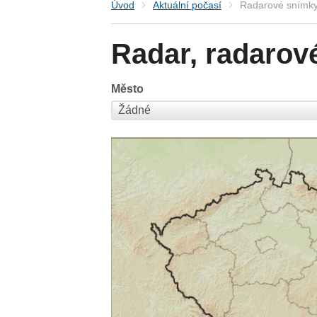
Úvod
Aktuální počasí
Radarové snímky
Radar, radarov
Město