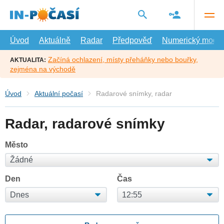
Přejít
na
hlavní
obsah
Úvod
Aktuálně
Radar
Předpověď
Numerický model
Začíná ochlazení, místy přeháňky nebo bouřky,
AKTUALITA:
zejména na východě
Úvod
Aktuální počasí
Radarové snímky, radar
Radar, radarové snímky
Město
Den
Čas