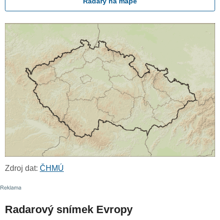
Radary na mapě
Zdroj dat:
ČHMÚ
Radarový snímek Evropy