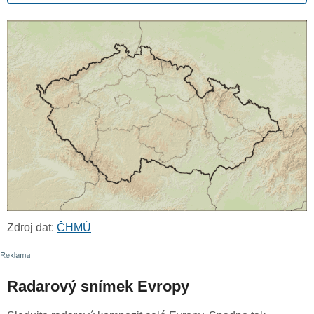
Zdroj dat:
ČHMÚ
Radarový snímek Evropy