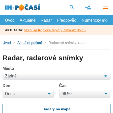
Přejít
na
hlavní
obsah
Úvod
Aktuálně
Radar
Předpověď
Numerický model
Vrací se tropické teploty, zítra až 35 °C
AKTUALITA:
Úvod
Aktuální počasí
Radarové snímky, radar
Radar, radarové snímky
Město
Den
Čas
Radary na mapě