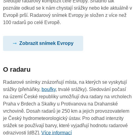
Sledujte radarový kompozit celé Evropy. Snadno tak
poznáte odkud se k nám chystají srážky nebo kde aktuálně v
Evropě prší. Radarový snímek Evropy je složen z více než
100 radarů po celé Evropě.
Zobrazit snímek Evropy
O radaru
Radarové snímky znázorňují místa, na kterých se vyskytují
srážky (přeháňky,
bouřky
, trvalé srážky). Sledování počasí
na území České republiky umožňují dva radary na vrcholech
Praha v Brdech a Skalky u Protivanova na Drahanské
vrchovině. Dosah radarů je 250 km a jejich provozovatelem
je Český hydrometeorologický ústav. Pro odhad intenzity
srážek se používají barvy, které vyjadřují hodnotu radarové
odrazivosti [dBZ].
Více informací