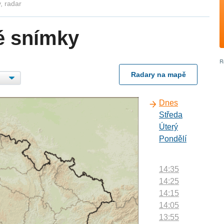
, radar
é snímky
Radary na mapě
Dnes
Středa
Úterý
Pondělí
14:35
14:25
14:15
14:05
13:55