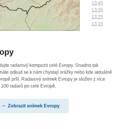
13:45
13:35
13:25
13:15
13:05
12:55
12:45
ropy
12:35
12:25
12:15
dujte radarový kompozit celé Evropy. Snadno tak
12:05
náte odkud se k nám chystají srážky nebo kde aktuálně
11:55
vropě prší. Radarový snímek Evropy je složen z více
11:45
 100 radarů po celé Evropě.
11:35
11:25
Zobrazit snímek Evropy
11:15
11:05
10:55
10:45