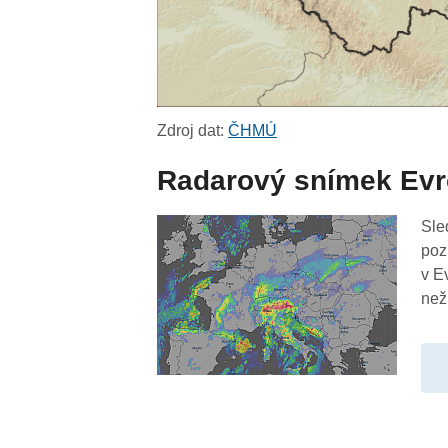
Zdroj dat:
ČHMÚ
Radarový snímek Ev
Sle
poz
v E
než