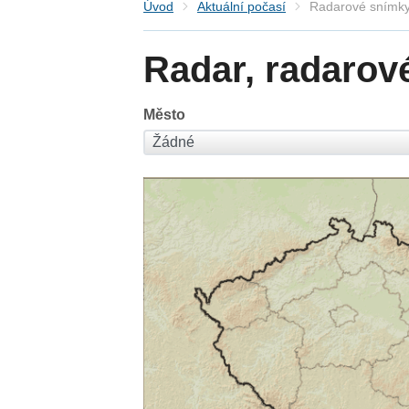
Úvod
Aktuální počasí
Radarové snímky
Radar, radarov
Město