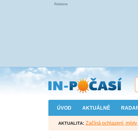
Přejít
na
hlavní
obsah
ÚVOD
AKTUÁLNĚ
RADA
Začíná ochlazení, míst
AKTUALITA: