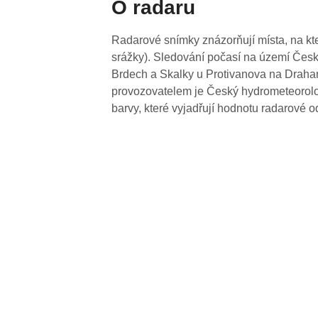
O radaru
Radarové snímky znázorňují místa, na kte
srážky). Sledování počasí na území Česk
Brdech a Skalky u Protivanova na Drahan
provozovatelem je Český hydrometeorolog
barvy, které vyjadřují hodnotu radarové o