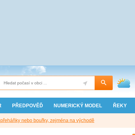
R
PŘEDPOVĚĎ
NUMERICKÝ
MODEL
ŘEKY
y přeháňky nebo bouřky, zejména na východě