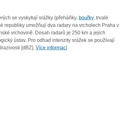
10:35
10:25
rých se vyskytují srážky (přeháňky,
bouřky
, trvalé
10:15
é republiky umožňují dva radary na vrcholech Praha v
10:05
ské vrchovině. Dosah radarů je 250 km a jejich
09:55
ický ústav. Pro odhad intenzity srážek se používají
09:45
drazivosti [dBZ].
Více informací
09:35
09:25
09:15
09:05
08:55
08:45
08:35
08:25
08:15
08:05
07:55
07:45