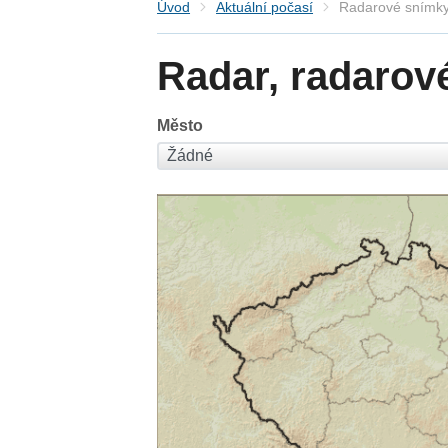
Úvod
Aktuální počasí
Radarové snímky
Radar, radarov
Město