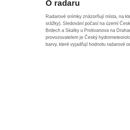
O radaru
Radarové snímky znázorňují místa, na kte
srážky). Sledování počasí na území Česk
Brdech a Skalky u Protivanova na Drahan
provozovatelem je Český hydrometeorolog
barvy, které vyjadřují hodnotu radarové o