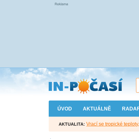
Přejít
na
hlavní
obsah
ÚVOD
AKTUÁLNĚ
RADA
Vrací se tropické teploty
AKTUALITA: