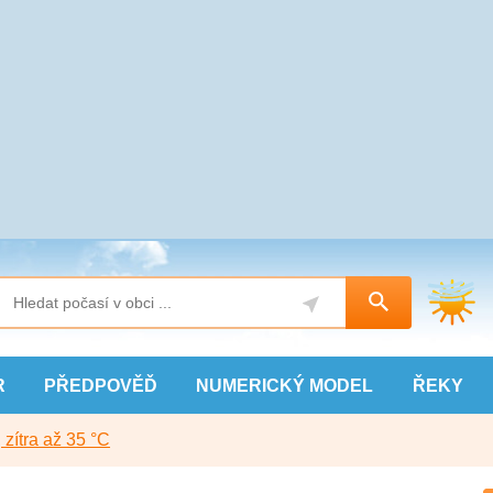
R
PŘEDPOVĚĎ
NUMERICKÝ
MODEL
ŘEKY
, zítra až 35 °C