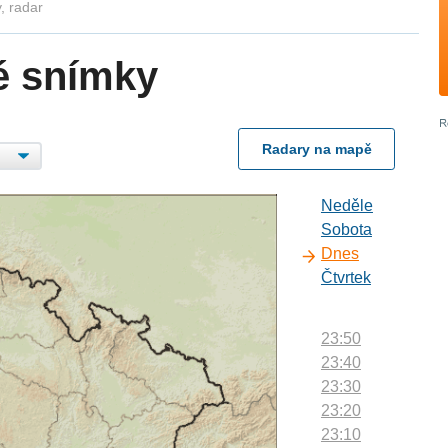
, radar
é snímky
Radary na mapě
Neděle
Sobota
Dnes
Čtvrtek
23:50
23:40
23:30
23:20
23:10