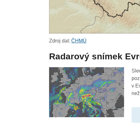
Zdroj dat:
ČHMÚ
Radarový snímek Ev
Sle
poz
v E
než