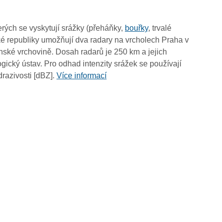
19:50
19:40
rých se vyskytují srážky (přeháňky,
bouřky
, trvalé
19:30
é republiky umožňují dva radary na vrcholech Praha v
19:20
ské vrchovině. Dosah radarů je 250 km a jejich
19:10
ický ústav. Pro odhad intenzity srážek se používají
19:00
drazivosti [dBZ].
Více informací
18:50
18:40
18:30
18:20
18:10
18:00
17:50
17:40
17:30
17:20
17:10
17:00