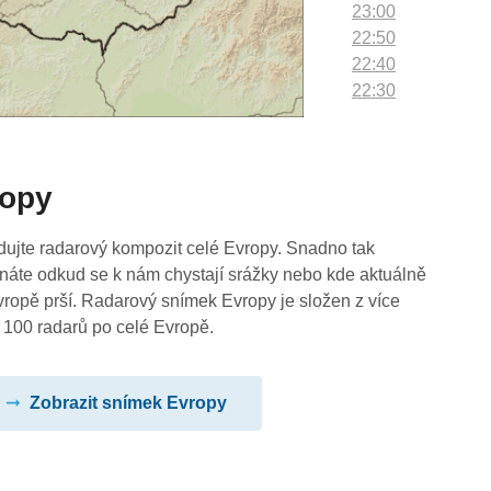
23:00
22:50
22:40
22:30
22:20
22:10
22:00
ropy
21:50
21:40
21:30
dujte radarový kompozit celé Evropy. Snadno tak
21:20
náte odkud se k nám chystají srážky nebo kde aktuálně
21:10
vropě prší. Radarový snímek Evropy je složen z více
21:00
 100 radarů po celé Evropě.
20:50
20:40
Zobrazit snímek Evropy
20:30
20:20
20:10
20:00