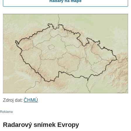
Radary na mapě
Zdroj dat:
ČHMÚ
Radarový snímek Evropy