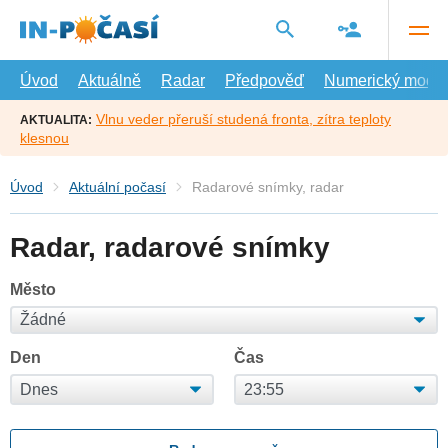
Přejít
na
hlavní
obsah
Úvod
Aktuálně
Radar
Předpověď
Numerický model
Vlnu veder přeruší studená fronta, zítra teploty
AKTUALITA:
klesnou
Úvod
Aktuální počasí
Radarové snímky, radar
Radar, radarové snímky
Město
Den
Čas