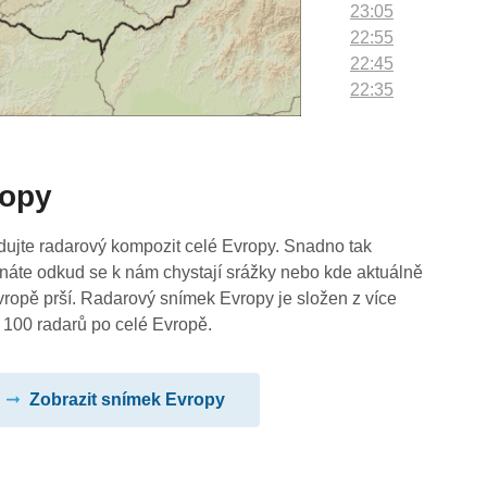
23:05
22:55
22:45
22:35
22:25
22:15
22:05
ropy
21:55
21:45
21:35
dujte radarový kompozit celé Evropy. Snadno tak
21:25
náte odkud se k nám chystají srážky nebo kde aktuálně
21:15
vropě prší. Radarový snímek Evropy je složen z více
21:05
 100 radarů po celé Evropě.
20:55
20:45
Zobrazit snímek Evropy
20:35
20:25
20:15
20:05