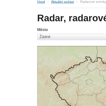
Úvod
Aktuální počasí
Radarové snímky
Radar, radarov
Město