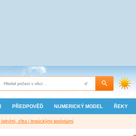
R
PŘEDPOVĚĎ
NUMERICKÝ
MODEL
ŘEKY
etními, zítra i tropickými teplotami