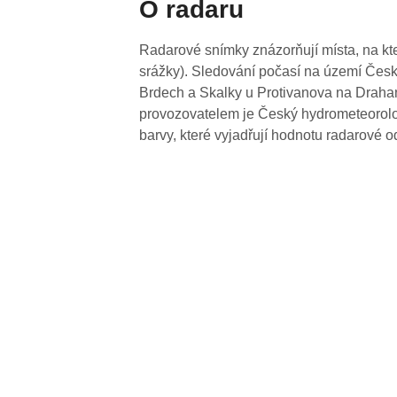
O radaru
Radarové snímky znázorňují místa, na kte
srážky). Sledování počasí na území Česk
Brdech a Skalky u Protivanova na Drahan
provozovatelem je Český hydrometeorolog
barvy, které vyjadřují hodnotu radarové o