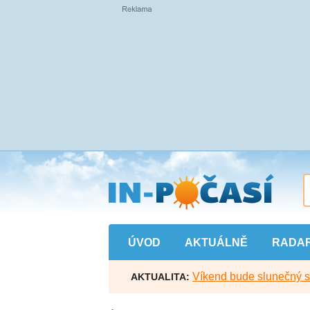
Přejít
na
hlavní
obsah
ÚVOD
AKTUÁLNĚ
RADA
Víkend bude slunečný s l
AKTUALITA: