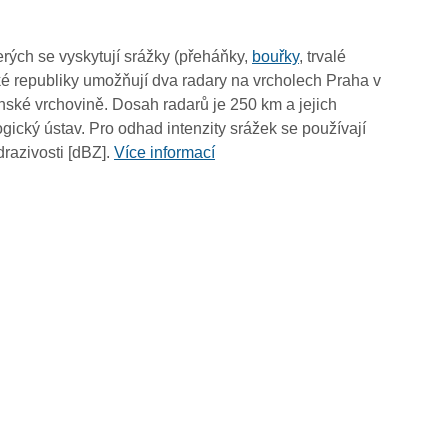
19:55
19:45
rých se vyskytují srážky (přeháňky,
bouřky
, trvalé
19:35
é republiky umožňují dva radary na vrcholech Praha v
19:25
ské vrchovině. Dosah radarů je 250 km a jejich
19:15
ický ústav. Pro odhad intenzity srážek se používají
19:05
drazivosti [dBZ].
Více informací
18:55
18:45
18:35
18:25
18:15
18:05
17:55
17:45
17:35
17:25
17:15
17:05