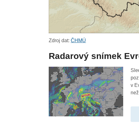
Zdroj dat:
ČHMÚ
Radarový snímek Ev
Sle
poz
v E
než