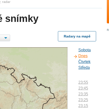
, radar
é snímky
Radary na mapě
Sobota
Dnes
Čtvrtek
Středa
23:55
23:45
23:35
23:25
23:15