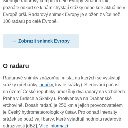
Sledujte radarový kompozit celé Evropy. Snadno tak
poznáte odkud se k nám chystají srážky nebo kde aktuálně v
Evropě prší. Radarový snímek Evropy je složen z více než
100 radarů po celé Evropě.
Zobrazit snímek Evropy
O radaru
Radarové snímky znázorňují místa, na kterých se vyskytují
srážky (přeháňky,
bouřky
, trvalé srážky). Sledování počasí
na území České republiky umožňují dva radary na vrcholech
Praha v Brdech a Skalky u Protivanova na Drahanské
vrchovině. Dosah radarů je 250 km a jejich provozovatelem
je Český hydrometeorologický ústav. Pro odhad intenzity
srážek se používají barvy, které vyjadřují hodnotu radarové
odrazivosti [dBZ].
Více informací