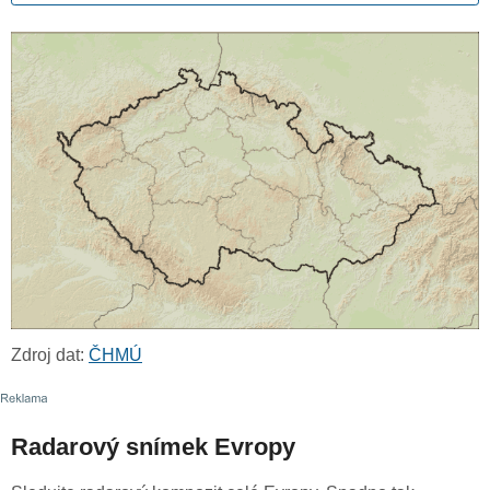
Zdroj dat:
ČHMÚ
Radarový snímek Evropy