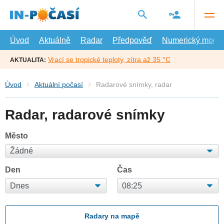
Přejít
na
hlavní
obsah
Úvod
Aktuálně
Radar
Předpověď
Numerický model
Vrací se tropické teploty, zítra až 35 °C
AKTUALITA:
Úvod
Aktuální počasí
Radarové snímky, radar
Radar, radarové snímky
Město
Den
Čas
Radary na mapě