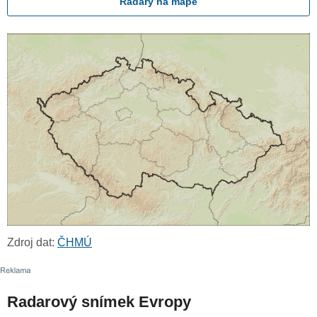
Radary na mapě
Zdroj dat:
ČHMÚ
Radarový snímek Evropy