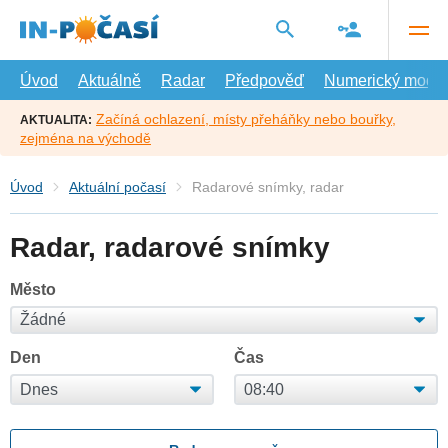
Přejít
na
hlavní
obsah
Úvod
Aktuálně
Radar
Předpověď
Numerický model
Začíná ochlazení, místy přeháňky nebo bouřky,
AKTUALITA:
zejména na východě
Úvod
Aktuální počasí
Radarové snímky, radar
Radar, radarové snímky
Město
Den
Čas