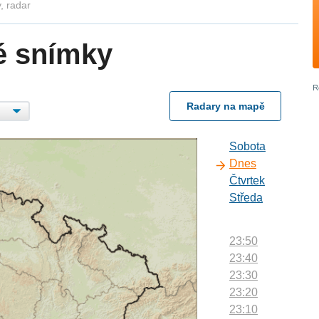
, radar
é snímky
Radary na mapě
Sobota
Dnes
Čtvrtek
Středa
23:50
23:40
23:30
23:20
23:10