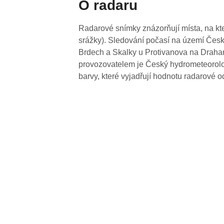
O radaru
Radarové snímky znázorňují místa, na kte
srážky). Sledování počasí na území Česk
Brdech a Skalky u Protivanova na Drahan
provozovatelem je Český hydrometeorolog
barvy, které vyjadřují hodnotu radarové o