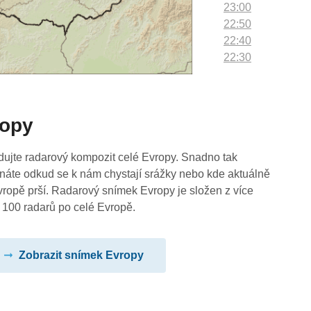
23:00
22:50
22:40
22:30
22:20
22:10
22:00
ropy
21:50
21:40
21:30
dujte radarový kompozit celé Evropy. Snadno tak
21:20
náte odkud se k nám chystají srážky nebo kde aktuálně
21:10
vropě prší. Radarový snímek Evropy je složen z více
21:00
 100 radarů po celé Evropě.
20:50
20:40
Zobrazit snímek Evropy
20:30
20:20
20:10
20:00