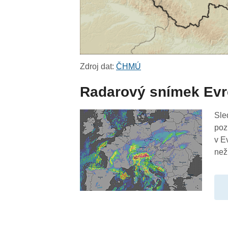
Zdroj dat:
ČHMÚ
Radarový snímek Ev
Sle
poz
v E
než