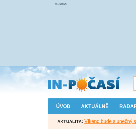
Přejít
na
hlavní
obsah
ÚVOD
AKTUÁLNĚ
RADA
Víkend bude slunečný s l
AKTUALITA: