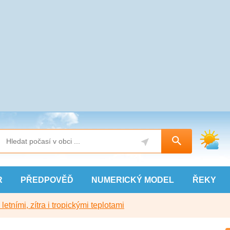
R
PŘEDPOVĚĎ
NUMERICKÝ
MODEL
ŘEKY
etními, zítra i tropickými teplotami