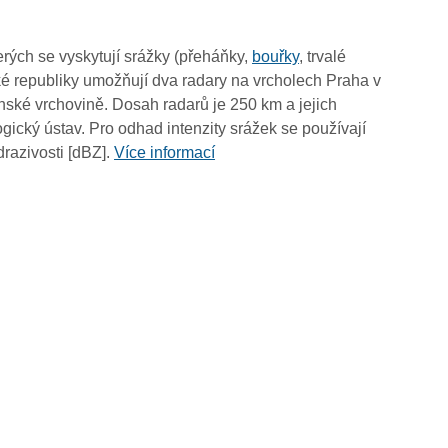
19:50
19:40
rých se vyskytují srážky (přeháňky,
bouřky
, trvalé
19:30
é republiky umožňují dva radary na vrcholech Praha v
19:20
ské vrchovině. Dosah radarů je 250 km a jejich
19:10
ický ústav. Pro odhad intenzity srážek se používají
19:00
drazivosti [dBZ].
Více informací
18:50
18:40
18:30
18:20
18:10
18:00
17:50
17:40
17:30
17:20
17:10
17:00