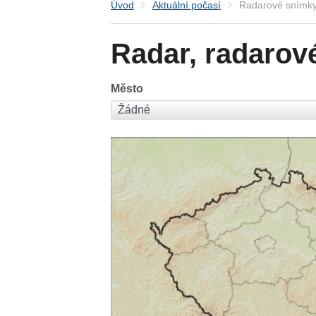
Úvod
Aktuální počasí
Radarové snímky
Radar, radarov
Město