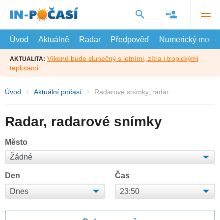
Přejít
na
hlavní
obsah
Úvod
Aktuálně
Radar
Předpověď
Numerický model
Víkend bude slunečný s letními, zítra i tropickými
AKTUALITA:
teplotami
Úvod
Aktuální počasí
Radarové snímky, radar
Radar, radarové snímky
Město
Den
Čas