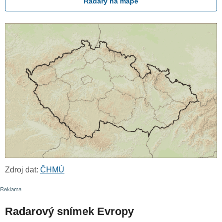
Radary na mapě
Zdroj dat:
ČHMÚ
Radarový snímek Evropy