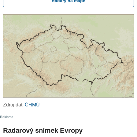
Radary na mapě
Zdroj dat:
ČHMÚ
Radarový snímek Evropy