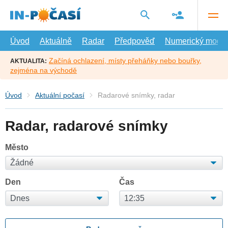
Přejít
na
hlavní
obsah
Úvod
Aktuálně
Radar
Předpověď
Numerický model
Začíná ochlazení, místy přeháňky nebo bouřky,
AKTUALITA:
zejména na východě
Úvod
Aktuální počasí
Radarové snímky, radar
Radar, radarové snímky
Město
Den
Čas