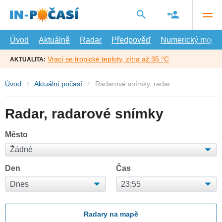
Přejít
na
hlavní
obsah
Úvod
Aktuálně
Radar
Předpověď
Numerický model
Vrací se tropické teploty, zítra až 35 °C
AKTUALITA:
Úvod
Aktuální počasí
Radarové snímky, radar
Radar, radarové snímky
Město
Den
Čas
Radary na mapě