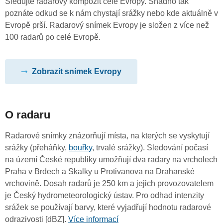
Sledujte radarový kompozit celé Evropy. Snadno tak
poznáte odkud se k nám chystají srážky nebo kde aktuálně v
Evropě prší. Radarový snímek Evropy je složen z více než
100 radarů po celé Evropě.
Zobrazit snímek Evropy
O radaru
Radarové snímky znázorňují místa, na kterých se vyskytují
srážky (přeháňky,
bouřky
, trvalé srážky). Sledování počasí
na území České republiky umožňují dva radary na vrcholech
Praha v Brdech a Skalky u Protivanova na Drahanské
vrchovině. Dosah radarů je 250 km a jejich provozovatelem
je Český hydrometeorologický ústav. Pro odhad intenzity
srážek se používají barvy, které vyjadřují hodnotu radarové
odrazivosti [dBZ].
Více informací