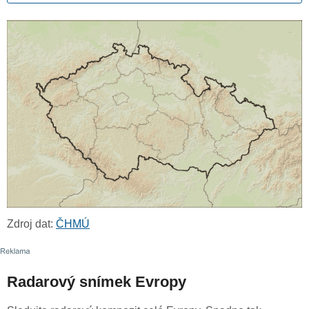
Zdroj dat:
ČHMÚ
Radarový snímek Evropy