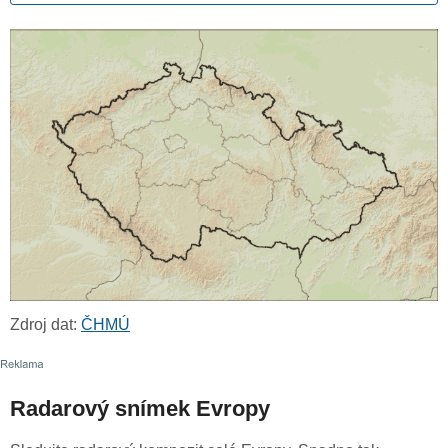
Zdroj dat:
ČHMÚ
Radarový snímek Evropy