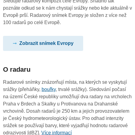
Sledujte radarový kompozit celé Evropy. Snadno tak
poznáte odkud se k nám chystají srážky nebo kde aktuálně v
Evropě prší. Radarový snímek Evropy je složen z více než
100 radarů po celé Evropě.
Zobrazit snímek Evropy
O radaru
Radarové snímky znázorňují místa, na kterých se vyskytují
srážky (přeháňky,
bouřky
, trvalé srážky). Sledování počasí
na území České republiky umožňují dva radary na vrcholech
Praha v Brdech a Skalky u Protivanova na Drahanské
vrchovině. Dosah radarů je 250 km a jejich provozovatelem
je Český hydrometeorologický ústav. Pro odhad intenzity
srážek se používají barvy, které vyjadřují hodnotu radarové
odrazivosti [dBZ].
Více informací