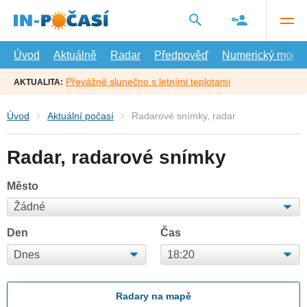
Přejít
na
hlavní
obsah
Úvod
Aktuálně
Radar
Předpověď
Numerický model
Převážně slunečno s letními teplotami
AKTUALITA:
Úvod
Aktuální počasí
Radarové snímky, radar
Radar, radarové snímky
Město
Den
Čas
Radary na mapě