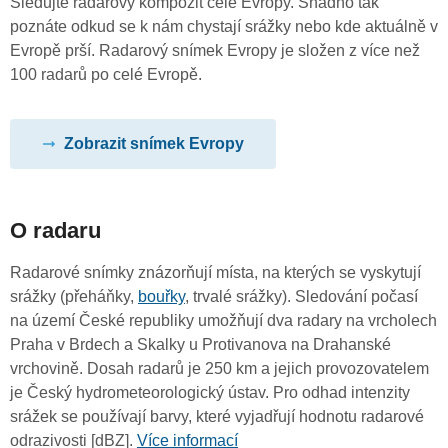
Sledujte radarový kompozit celé Evropy. Snadno tak
poznáte odkud se k nám chystají srážky nebo kde aktuálně v
Evropě prší. Radarový snímek Evropy je složen z více než
100 radarů po celé Evropě.
Zobrazit snímek Evropy
O radaru
Radarové snímky znázorňují místa, na kterých se vyskytují
srážky (přeháňky,
bouřky
, trvalé srážky). Sledování počasí
na území České republiky umožňují dva radary na vrcholech
Praha v Brdech a Skalky u Protivanova na Drahanské
vrchovině. Dosah radarů je 250 km a jejich provozovatelem
je Český hydrometeorologický ústav. Pro odhad intenzity
srážek se používají barvy, které vyjadřují hodnotu radarové
odrazivosti [dBZ].
Více informací