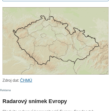
Zdroj dat:
ČHMÚ
Radarový snímek Evropy