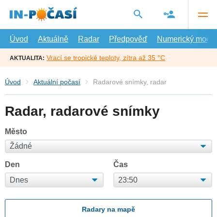
Přejít
na
hlavní
obsah
Úvod
Aktuálně
Radar
Předpověď
Numerický model
Vrací se tropické teploty, zítra až 35 °C
AKTUALITA:
Úvod
Aktuální počasí
Radarové snímky, radar
Radar, radarové snímky
Město
Den
Čas
Radary na mapě