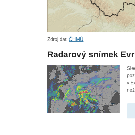
Zdroj dat:
ČHMÚ
Radarový snímek Ev
Sle
poz
v E
než