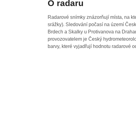
O radaru
Radarové snímky znázorňují místa, na kte
srážky). Sledování počasí na území Česk
Brdech a Skalky u Protivanova na Drahan
provozovatelem je Český hydrometeorolog
barvy, které vyjadřují hodnotu radarové o