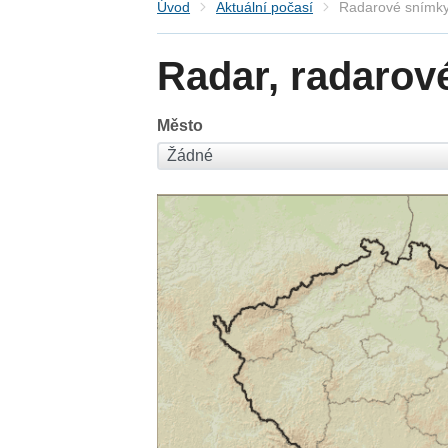
Úvod
Aktuální počasí
Radarové snímky
Radar, radarov
Město