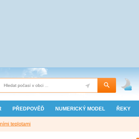
R
PŘEDPOVĚĎ
NUMERICKÝ
MODEL
ŘEKY
ními teplotami