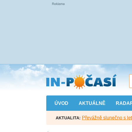
Přejít
na
hlavní
obsah
ÚVOD
AKTUÁLNĚ
RADA
Převážně slunečno s let
AKTUALITA: