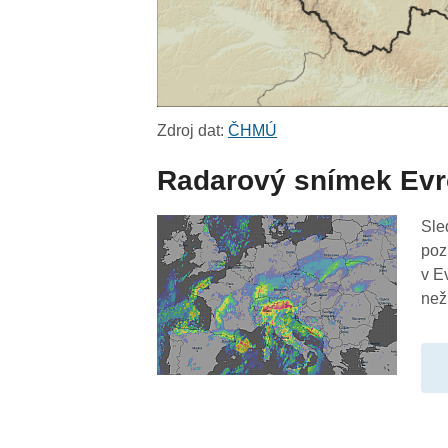
Zdroj dat:
ČHMÚ
Radarový snímek Ev
Sle
poz
v E
než