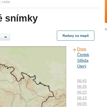
, radar
é snímky
Radary na mapě
Dnes
Čtvrtek
Středa
Úterý
06:45
06:35
06:25
06:15
06:05