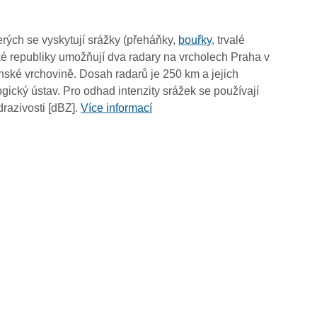
02:45
02:35
rých se vyskytují srážky (přeháňky,
bouřky
, trvalé
02:25
é republiky umožňují dva radary na vrcholech Praha v
02:15
ské vrchovině. Dosah radarů je 250 km a jejich
02:05
ický ústav. Pro odhad intenzity srážek se používají
01:55
drazivosti [dBZ].
Více informací
01:45
01:35
01:25
01:15
01:05
00:55
00:45
00:35
00:25
00:15
00:05