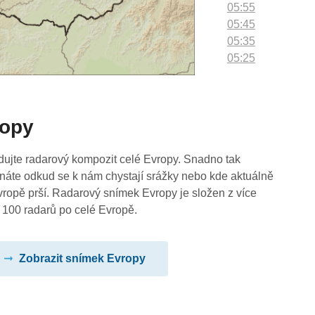
05:55
05:45
05:35
05:25
05:15
05:05
04:55
ropy
04:45
04:35
04:25
dujte radarový kompozit celé Evropy. Snadno tak
04:15
náte odkud se k nám chystají srážky nebo kde aktuálně
04:05
vropě prší. Radarový snímek Evropy je složen z více
03:55
 100 radarů po celé Evropě.
03:45
03:35
Zobrazit snímek Evropy
03:25
03:15
03:05
02:55