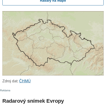
Radary na mapě
Zdroj dat:
ČHMÚ
Radarový snímek Evropy