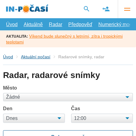
Přejít
na
hlavní
obsah
Úvod
Aktuálně
Radar
Předpověď
Numerický model
Víkend bude slunečný s letními, zítra i tropickými
AKTUALITA:
teplotami
Úvod
Aktuální počasí
Radarové snímky, radar
Radar, radarové snímky
Město
Den
Čas